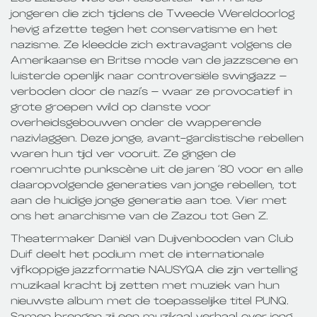
jongeren die zich tijdens de Tweede Wereldoorlog
hevig afzette tegen het conservatisme en het
nazisme. Ze kleedde zich extravagant volgens de
Amerikaanse en Britse mode van de jazzscene en
luisterde openlijk naar controversiële swingjazz –
verboden door de nazi’s – waar ze provocatief in
grote groepen wild op danste voor
overheidsgebouwen onder de wapperende
nazivlaggen. Deze jonge, avant-gardistische rebellen
waren hun tijd ver vooruit. Ze gingen de
roemruchte punkscène uit de jaren ‘80 voor en alle
daaropvolgende generaties van jonge rebellen, tot
aan de huidige jonge generatie aan toe. Vier met
ons het anarchisme van de Zazou tot Gen Z.
Theatermaker Daniël van Duijvenbooden van Club
Duif deelt het podium met de internationale
vijfkoppige jazzformatie NAUSYQA die zijn vertelling
muzikaal kracht bij zetten met muziek van hun
nieuwste album met de toepasselijke titel PUNQ.
Samen brengen zij een muzikaal verhaal over jong