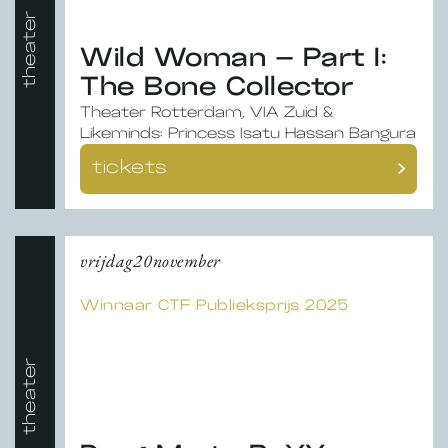
theater
Wild Woman – Part I:
The Bone Collector
Theater Rotterdam, VIA Zuid &
Likeminds: Princess Isatu Hassan Bangura
tickets
vrijdag
20
november
Winnaar CTF Publieksprijs 2025
theater