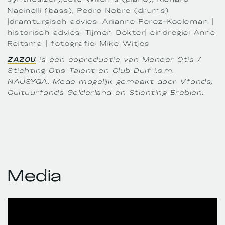
Nacinelli (bass), Pedro Nobre (drums)
|dramturgisch advies: Arianne Perez-Koeleman |
historisch advies: Tijmen Dokter| eindregie: Anne
Reitsma | fotografie: Mike Witjes
ZAZOU
is een coproductie van Meneer Otis /
Stichting Otis Talent en Club Duif i.s.m.
NAUSYQA. Mede mogelijk gemaakt door Vfonds,
Cultuurfonds Gelderland en Stichting Breblen.
Media