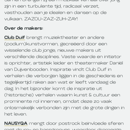
zijn in een turbulente tijd, radicaal verzet,
vasthouden aan je idealen en dansen op de
vulkaan. ZAZOU-ZAZ-ZUH-ZAY!
Over de makers:
Club Duif
brengt muziektheater en andere
(podium)kunstvormen, gecreëerd door een
wisselende club jonge, nieuwe makers uit
verschillende disciplines. Vaste waarde en initiator
is oprichter, artistiek leider en theatermaker Daniël
van Duijvenbooden. Inspiratie vindt Club Duif in
verhalen die verborgen liggen in de geschiedenis en
tegelijkertijd raken aan wat er leeft vandaag de
dag. In het bijzonder komt de inspiratie uit
(historische) verhalen waarin kunst & cultuur een
prominente rol innemen, omdat deze zo vaak
onlosmakelijk verbonden zijn met de grote dingen in
het leven.
NAUSYQA
mengt door postrock beïnvloede sferen
met drum- en bassgrooves, waardoor dromerige