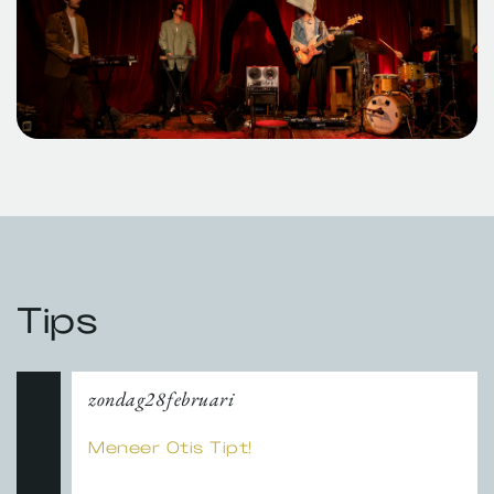
Tips
zondag
28
februari
Meneer Otis Tipt!