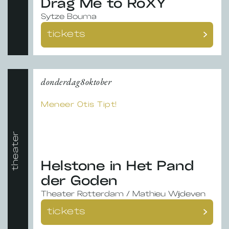
Drag Me to RoXY
Sytze Bouma
tickets
donderdag
8
oktober
Meneer Otis Tipt!
theater
Helstone in Het Pand
der Goden
Theater Rotterdam / Mathieu Wijdeven
tickets