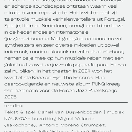
en scherpe soundscapes ontstaan waarin veel
ruimte is voor improvisatie. Het kwintet met vijf
talentvolle muzikale verhalenvertellers uit Portugal,
Spanje, Italië en Nederland, brengt een frisse buzz
in de Nederlandse en internationale
(jazz)muziekscene. Met gelaagde composities vol
synthesizers en zeer diverse invloeden uit zowel
indie-rock, modern klassiek en zelfs drum-'n-bass,
nemen ze je mee op hun muzikale reizen met een
geluid dat zowel op jazz- als poppodia past. En -zo
zal nu blijken- in het theater. In 2024 won het
kwintet de Keep an Eye The Records. Hun
daaropvolgende en nieuwste album PUNQ kreeg
een nominatie voor de Edison Jazz Publieksprijs
2025.
credits:
Tekst & spel: Daniël van Duijvenbooden | muziek:
NAUSYQA- bezetting Miguel Valente
(saxophone), Antonio Moreno (trumpet,
synthesizer),Jelle Willems (piano), Richard