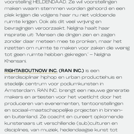
voorstelling HELDENDAAD. Ze wil voorstellingen
maken waarin stemmen worden gehoord en een
plek krijgen die volgens haar nu niet voldoende
ruimte krijgen. Ook als dit veel wrijving en
bevragingen veroorzaakt. Nelgina haalt haar
inspiratie uit: ‘Mensen die dingen zien en zagen
zonder daar meteen mee te pronken, maar het
inzetten om ruimte te maken voor zaken die weinig
tot geen ruimte hebben gekregen.’ – Nelgina
Khensani.
RIGHTABOUTNOW INC.
(RAN INC.)
is een
interdisciplinair hiphop en urban productiehuis en
stedelijk centrum voor podiumkunsten in
Amsterdam. RAN INC. brengt een nieuwe generatie
makers en artiesten voor het voetlicht door het
produceren van evenementen, tentoonstellingen
en sociaal-maatschappelijke projecten in binnen-
en buitenland. Ze coacht en cureert opkomende
kunstenaars uit verschillende (sub)culturen en
disciplines, van muziek, hedendaagse kunst tot