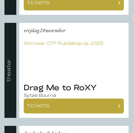
tickets
vrijdag
20
november
Winnaar CTF Publieksprijs 2025
theater
Drag Me to RoXY
Sytze Bouma
tickets