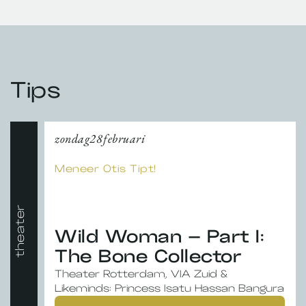
Tips
zondag
28
februari
Meneer Otis Tipt!
theater
Wild Woman – Part I:
The Bone Collector
Theater Rotterdam, VIA Zuid &
Likeminds: Princess Isatu Hassan Bangura