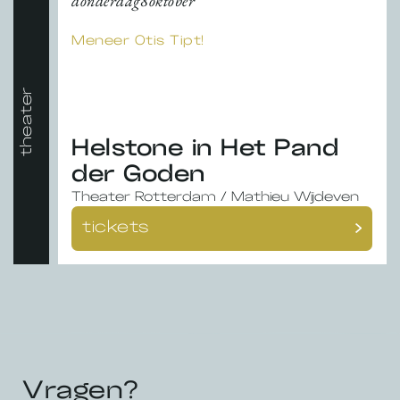
donderdag
8
oktober
Meneer Otis Tipt!
theater
Helstone in Het Pand
der Goden
Theater Rotterdam / Mathieu Wijdeven
tickets
Vragen?