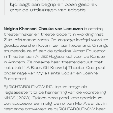
bijdraagt aan begrip en open gesprek
over de uitdagingen van adoptie.
Nelgina Khensani Chauke van Leeuwen
is actrice,
theatermaker en theaterdocent in wording met
Zuid-Afrikaanse roots. Op zesjarige leeftijd werd ze
geadopteerd en kwam ze naar Nederland. Onlangs
studeerde ze af aan de opleiding ‘Artist Educator
in Theater’ aan ArtEZ Hogeschool voor de Kunsten
in Arnhem. Ze maakte haar theaterdebuut met
het stuk If A Black Girl Knew bij Theater Oostpool,
onder regie van Myra Fanta Bodian en Joanne
Purperhart.
Bij RIGHTABOUTNOW INC. liep ze stage als
regieassistent bij de herneming van de voorstelling
KINGS (2023). Tijdens deze productie speelde ze
ook succesvol eenmalig, de rol van Mo. Als artist in
residence ontwikkelt ze bij RIGHTABOUTNOW haar